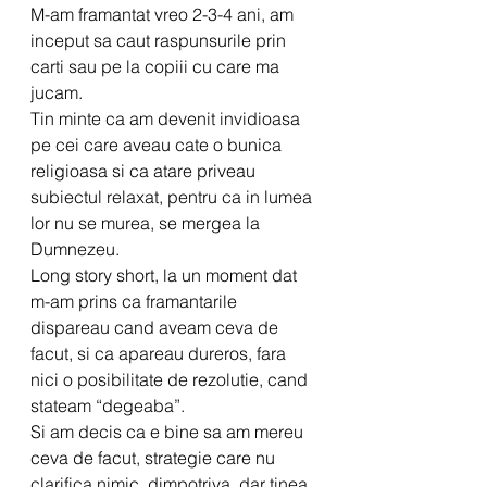
M-am framantat vreo 2-3-4 ani, am 
inceput sa caut raspunsurile prin 
carti sau pe la copiii cu care ma 
jucam. 
Tin minte ca am devenit invidioasa 
pe cei care aveau cate o bunica 
religioasa si ca atare priveau 
subiectul relaxat, pentru ca in lumea 
lor nu se murea, se mergea la 
Dumnezeu.
Long story short, la un moment dat 
m-am prins ca framantarile 
dispareau cand aveam ceva de 
facut, si ca apareau dureros, fara 
nici o posibilitate de rezolutie, cand 
stateam “degeaba”.
Si am decis ca e bine sa am mereu 
ceva de facut, strategie care nu 
clarifica nimic, dimpotriva, dar tinea 