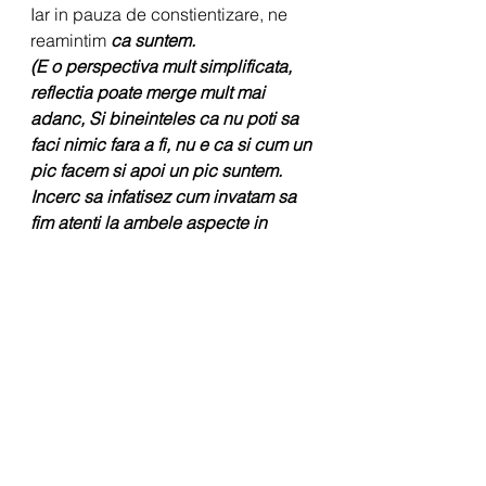
Iar in pauza de constientizare, ne 
reamintim 
ca suntem.
(E o perspectiva mult simplificata, 
reflectia poate merge mult mai 
adanc, Si bineinteles ca nu poti sa 
faci nimic fara a fi, nu e ca si cum un 
pic facem si apoi un pic suntem. 
Incerc sa infatisez cum invatam sa 
fim atenti la ambele aspecte in 
timpul practicii de asane.)
La inceput folosim justificari si 
repere:
permitem muschilor sa se 
relaxeze
lasam energia posturii pe care 
am incheiat-o sa se aseze in 
corp
observam diferentele dintre 
partea stanga si partea dreapta 