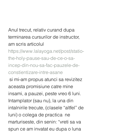
Anul trecut, relativ curand dupa 
terminarea cursurilor de instructor, 
am scris articolul 
https://www.lalayoga.net/post/statio-
the-holy-pause-sau-de-ce-o-sa-
incep-din-nou-sa-fac-pauzele-de-
constientizare-intre-asane
 si mi-am propus atunci sa revizitez 
aceasta promisiune catre mine 
insami, a pauzei, peste vreo 6 luni.
Intamplator (sau nu), la una din 
intalnirile trecute, (clasele “altfel” de 
luni) o colega de practica  ne 
marturiseste, din senin: “vreti sa va 
spun ce am invatat eu dupa o luna 