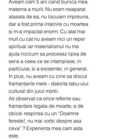
Aveam cam 5 ani cand bunica mea 
materna a murit. Nu eram neaparat 
atasata de ea, nu locuiam impreuna, 
dar a fost prima intalnire cu moartea 
si m-a impactat enorm. Cu atat mai 
mult cu cat nu aveam nici un reper 
spiritual iar materialismul nu ma 
ajuta nicicum sa procesez lipsa de 
sens a ceea ce se intamplase, in 
particular, si a existentei, in general. 
In plus, nu aveam cu cine sa discut 
framantarile mele - datorita tabu-ului 
cultural din jurul mortii. 
Ati observat ca orice referire sau 
framantare legata de moarte, e de 
obicei respinsa cu un “Doamne 
fereste!, nu mai vorbi despre asa 
ceva” ? Experienta mea cam asta 
este.