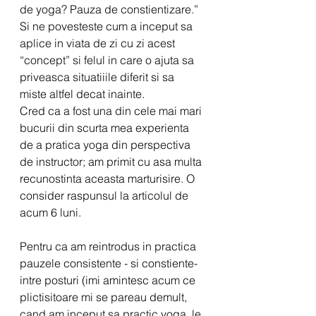
de yoga? Pauza de constientizare.” 
Si ne povesteste cum a inceput sa 
aplice in viata de zi cu zi acest 
“concept” si felul in care o ajuta sa 
priveasca situatiiile diferit si sa 
miste altfel decat inainte.
Cred ca a fost una din cele mai mari 
bucurii din scurta mea experienta 
de a pratica yoga din perspectiva 
de instructor; am primit cu asa multa 
recunostinta aceasta marturisire. O 
consider raspunsul la articolul de 
acum 6 luni.
Pentru ca am reintrodus in practica 
pauzele consistente - si constiente-  
intre posturi (imi amintesc acum ce 
plictisitoare mi se pareau demult, 
cand am inceput sa practic yoga, le 