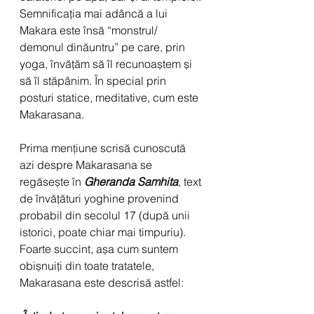
Semnificația mai adâncă a lui 
Makara este însă “monstrul/ 
demonul dinăuntru” pe care, prin 
yoga, învățăm să îl recunoaștem și 
să îl stăpânim. În special prin 
posturi statice, meditative, cum este 
Makarasana.
Prima mențiune scrisă cunoscută 
azi despre Makarasana se 
regăsește în 
Gheranda Samhita
, text 
de învățături yoghine provenind 
probabil din secolul 17 (după unii 
istorici, poate chiar mai timpuriu).
Foarte succint, așa cum suntem 
obișnuiți din toate tratatele, 
Makarasana este descrisă astfel: