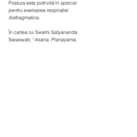
Postura este potrivită în special 
pentru exersarea respirației 
diafragmatice.
În cartea lui Swami Satyananda 
Saraswati, “
Asana, Pranayama, 
Mudra, Bandha
”, am găsit o altă 
expresie a posturii, pe care am 
văzut-o și la Baba Ramdev. Este o 
variantă a ceea numim noi Postura 
Sfinxului, variantă pe care am mai 
practicat-o împreună și pe care aș 
vrea să continuăm să o explorăm. 
Și această variantă corespunde 
foarte bine descrierii din Gheranda 
Samhita, dacă traducem “cu capul 
sprijinit în palme” și nu “pe brațe”.
Am adăugat și reprezentările altor 
posturi derivate, propuse de cartea 