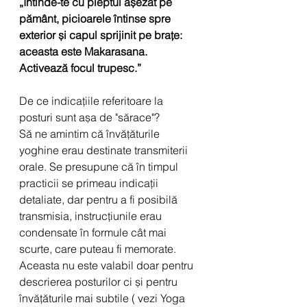
„Întinde-te cu pieptul așezat pe 
pământ, picioarele întinse spre 
exterior și capul sprijinit pe brațe: 
aceasta este Makarasana. 
Activează focul trupesc.”
De ce indicațiile referitoare la 
posturi sunt așa de "sărace"? 
Să ne amintim că învățăturile 
yoghine erau destinate transmiterii 
orale. Se presupune că în timpul 
practicii se primeau indicații 
detaliate, dar pentru a fi posibilă 
transmisia, instrucțiunile erau 
condensate în formule cât mai 
scurte, care puteau fi memorate. 
Aceasta nu este valabil doar pentru 
descrierea posturilor ci și pentru 
învățăturile mai subtile ( vezi Yoga 