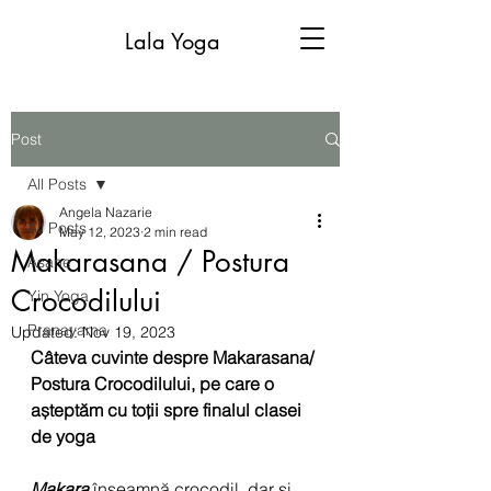
Lala Yoga
Post
All Posts
Angela Nazarie
All Posts
May 12, 2023
2 min read
Makarasana / Postura
Asane
Crocodilului
Yin Yoga
Pranayama
Updated:
Nov 19, 2023
Câteva cuvinte despre Makarasana/ 
Postura Crocodilului, pe care o 
așteptăm cu toții spre finalul clasei 
de yoga
Makara
 înseamnă crocodil, dar și 