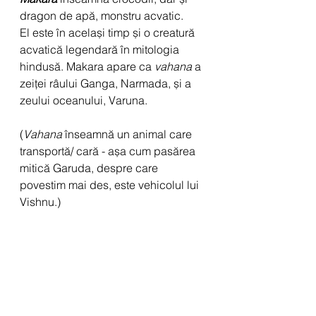
dragon de apă, monstru acvatic.
El este în același timp și o creatură 
acvatică legendară în mitologia 
hindusă. Makara apare ca 
vahana
 a 
zeiței râului Ganga, Narmada, și a 
zeului oceanului, Varuna.
(
Vahana
 înseamnă un animal care 
transportă/ cară - așa cum pasărea 
mitică Garuda, despre care 
povestim mai des, este vehicolul lui 
Vishnu.)