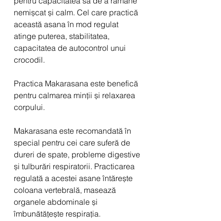
pentru capacitatea sa de a rămâne 
nemișcat și calm. Cel care practică 
această asana în mod regulat 
atinge puterea, stabilitatea, 
capacitatea de autocontrol unui 
crocodil.
Practica Makarasana este benefică 
pentru calmarea minții și relaxarea 
corpului.
Makarasana este recomandată în 
special pentru cei care suferă de 
dureri de spate, probleme digestive 
și tulburări respiratorii. Practicarea 
regulată a acestei asane întărește 
coloana vertebrală, masează 
organele abdominale și 
îmbunătățește respirația.