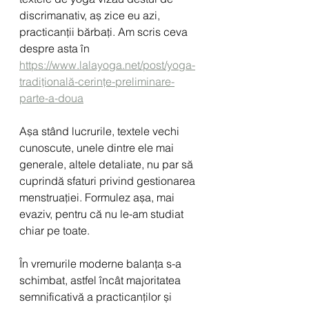
discrimanativ, aș zice eu azi, 
practicanții bărbați. Am scris ceva 
despre asta în 
https://www.lalayoga.net/post/yoga-
tradițională-cerințe-preliminare-
parte-a-doua
Așa stând lucrurile, textele vechi 
cunoscute, unele dintre ele mai 
generale, altele detaliate, nu par să 
cuprindă sfaturi privind gestionarea 
menstruației. Formulez așa, mai 
evaziv, pentru că nu le-am studiat 
chiar pe toate.
În vremurile moderne balanța s-a 
schimbat, astfel încât majoritatea 
semnificativă a practicanților și 