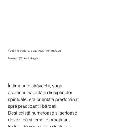
Yogini în pădure, cca. 1620, Ashmolean 
Museum(Oxford, Anglia)
În timpurile străvechi, yoga, 
asemeni majorității disciplinelor 
spirituale, era orientată predominat 
spre practicanții bărbați.
Deși există numeroase și serioase 
dovezi că și femeile practicau, 
textele de yoga vizau destul de 