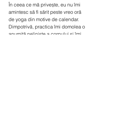
În ceea ce mă privește, eu nu îmi 
amintesc să fi sărit peste vreo oră 
de yoga din motive de calendar. 
Dimpotrivă, practica îmi domolea o 
anumită neliniște a corpului și îmi 
calma starea de neliniște mentală și 
emoțională. Nu am evitat nici 
inversiunile – dar eu nici nu am 
exagerat foarte mult cu acestea în 
general.
Nu putem însă să generalizăm. Sunt 
convinsă că pentru multe femei 
ciclul poate să fie un moment 
potrivit pentru liniște, pauză, 
reflecție, grijă pentru sine. Și pe 
acelea le sfătuiesc să își ia această 
pauză, fără nicio urmă de vinovăție 
pentru anularea clasei de yoga.