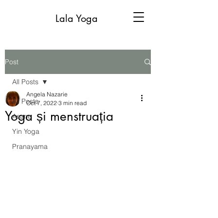
Lala Yoga
Post
All Posts
Angela Nazarie
All Posts
Oct 7, 2022
3 min read
Yoga și menstruația
Asane
Yin Yoga
Pranayama