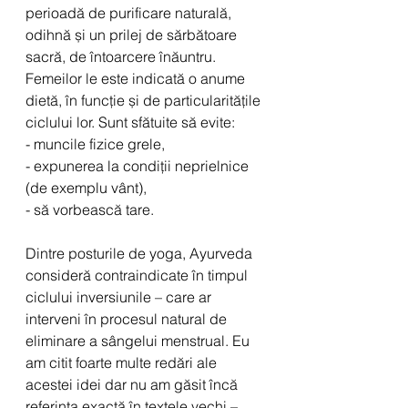
perioadă de purificare naturală, 
odihnă și un prilej de sărbătoare 
sacră, de întoarcere înăuntru. 
Femeilor le este indicată o anume 
dietă, în funcție și de particularitățile 
ciclului lor. Sunt sfătuite să evite:
- muncile fizice grele, 
- expunerea la condiții neprielnice 
(de exemplu vânt), 
- să vorbească tare.
Dintre posturile de yoga, Ayurveda 
consideră contraindicate în timpul 
ciclului inversiunile – care ar 
interveni în procesul natural de 
eliminare a sângelui menstrual. Eu 
am citit foarte multe redări ale 
acestei idei dar nu am găsit încă 
referința exactă în textele vechi – 