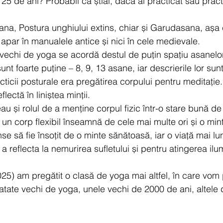
 de ani? Probabil că știai, dacă ai practicat sau practi
sana, Postura unghiului extins, chiar și Garudasana, așa
apar în manualele antice și nici în cele medievale.
le vechi de yoga se acordă destul de puțin spațiu asanelor
t foarte puține – 8, 9, 13 asane, iar descrierile lor sun
acticii posturale era pregătirea corpului pentru meditație.
flectă în liniștea minții.
u și rolul de a menține corpul fizic într-o stare bună de
un corp flexibil înseamnă de cele mai multe ori și o minte
se să fie însoțit de o minte sănătoasă, iar o viață mai 
a reflecta la nemurirea sufletului și pentru atingerea ilum
025) am pregătit o clasă de yoga mai altfel, în care vom
tratate vechi de yoga, unele vechi de 2000 de ani, altele