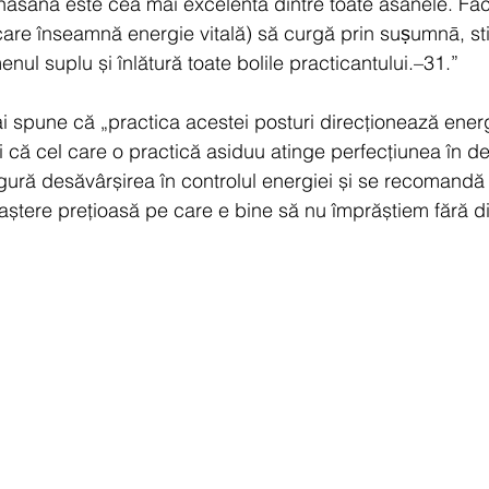
āsana este cea mai excelentă dintre toate āsanele. Fa
, care înseamnă energie vitală) să curgă prin suṣumnā, st
nul suplu și înlătură toate bolile practicantului.–31.”
 spune că „practica acestei posturi direcționează energ
 că cel care o practică asiduu atinge perfecțiunea în d
igură desăvârșirea în controlul energiei și se recomandă
aștere prețioasă pe care e bine să nu împrăștiem fără 