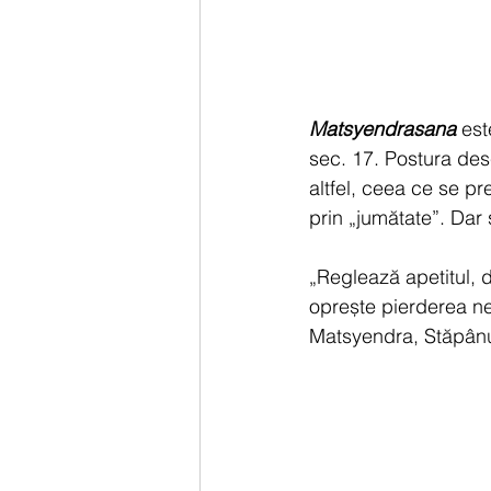
Matsyendrasana
est
sec. 17. Postura desc
altfel, ceea ce se 
prin „jumătate”. Dar 
„Reglează apetitul, 
oprește pierderea nec
Matsyendra, Stăpânul