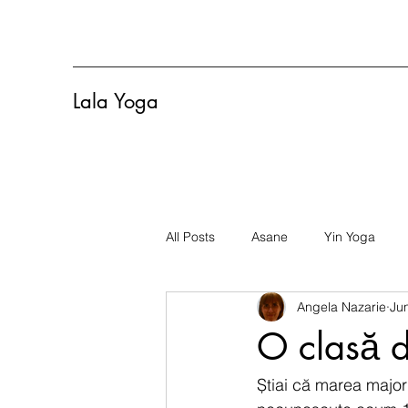
Lala Yoga
All Posts
Asane
Yin Yoga
Angela Nazarie
Ju
O clasă d
Știai că marea majori