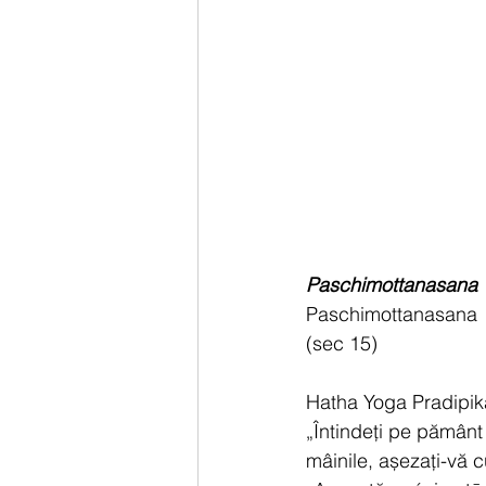
Paschimottanasana
Paschimottanasana  
(sec 15)
Hatha Yoga Pradipik
„Întindeți pe pământ
mâinile, așezați-vă