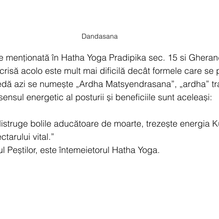
Dandasana
e menționată în Hatha Yoga Pradipika sec. 15 si Ghera
risă acolo este mult mai dificilă decât formele care se 
predă azi se numește „Ardha Matsyendrasana”, „ardha” t
sensul energetic al posturii și beneficiile sunt aceleași:
distruge bolile aducătoare de moarte, trezește energia Ku
tarului vital.”
 Peștilor, este întemeietorul Hatha Yoga.