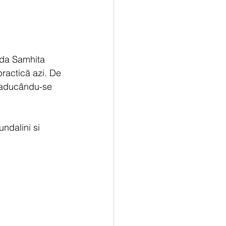
nda Samhita 
practică azi. De 
raducându-se 
ndalini si 