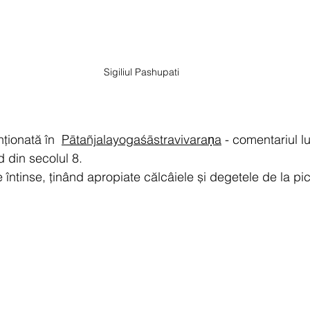
Sigiliul Pashupati
ionată în  
Pātañjalayogaśāstravivaraṇa
 - comentariul l
d din secolul 8.
întinse, ținând apropiate călcâiele și degetele de la pi