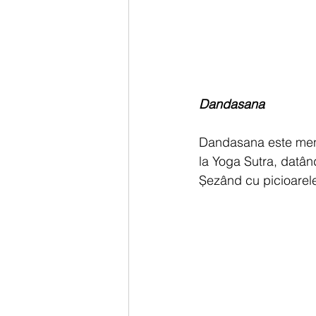
Dandasana
Dandasana este menț
la Yoga Sutra, datân
Șezând cu picioarele 