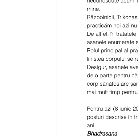
necunoscute acum 125
mine.
Războinicii, Trikona
practicăm noi azi nu 
De altfel, în tratate
asanele enumerate sun
Rolul principal al pr
liniștea corpului se re
Desigur, asanele avea
de o parte pentru că 
corp sănătos are șan
mai mult timp pentru 
Pentru azi (8 iunie 2
posturi descrise în 
ani.
Bhadrasana