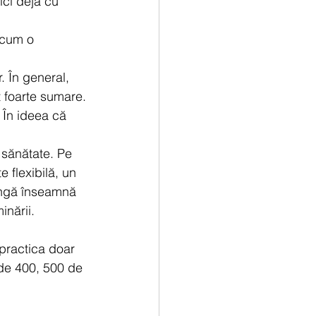
ci deja cu 
 cum o 
. În general, 
t foarte sumare.
 În ideea că 
 sănătate. Pe 
 flexibilă, un 
lungă înseamnă 
inării.
 practica doar 
 de 400, 500 de 