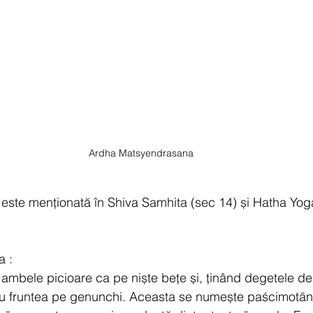
Ardha Matsyendrasana 
este menționată în Shiva Samhita (sec 14) și Hatha Yog
a :
 ambele picioare ca pe niște bețe și, ținând degetele de 
 cu fruntea pe genunchi. Aceasta se numește paścimotān