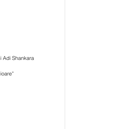
ui Adi Shankara 
cioare”