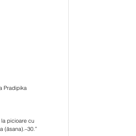
a Pradipika 
la picioare cu 
a (āsana).–30.”