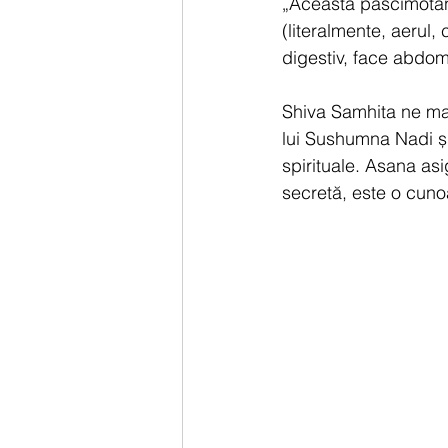
„Această paścimotān
(literalmente, aerul
digestiv, face abdome
Shiva Samhita ne mai
lui Sushumna Nadi și
spirituale. Asana as
secretă, este o cuno