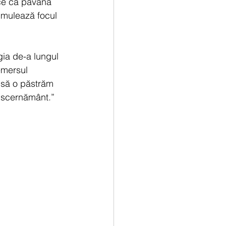
ce ca pavana 
imulează focul 
ia de-a lungul 
emersul 
 să o păstrăm 
discernământ.”