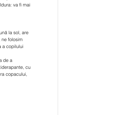
dura: va fi mai 
ună la sol, are 
 ne folosim 
 a copilului 
a de a 
tiderapante, cu 
ura copacului, 