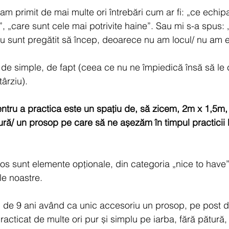
am primit de mai multe ori întrebări cum ar fi: „ce echip
, „care sunt cele mai potrivite haine”. Sau mi s-a spus: 
nu sunt pregătit să încep, deoarece nu am locul/ nu am 
l de simple, de fapt (ceea ce nu ne împiedică însă să l
târziu).
ru a practica este un spațiu de, să zicem, 2m x 1,5m, 
tură/ un prosop pe care să ne așezăm în timpul practicii l
os sunt elemente opționale, din categoria „nice to have”,
le noastre. 
 de 9 ani având ca unic accesoriu un prosop, pe post de
acticat de multe ori pur și simplu pe iarba, fără pătură