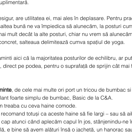
suplimentară.  
esigur, are utilitatea ei, mai ales în deplasare. Pentru pr
 saltea bună ne va împiedica să alunecăm, la posturi cum 
i mult decât la alte posturi, chiar nu vrem să alunecăm
concret, salteaua delimitează cumva spațiul de yoga.
inti aici că la majoritatea posturilor de echilibru, ar pute
 direct pe podea, pentru o suprafață de sprijin cât mai 
minte
, de cele mai multe ori port un tricou de bumbac si
olant foarte simplu de bumbac, Basic de la C&A.
em treaba cu ceva haine comode. 
recomand totuși ca aceste haine să fie largi – sau să ai
cap atunci când aplecăm capul în jos, stânjenindu-ne î
ală, e bine să avem alături însă o jachetă, un hanorac sa