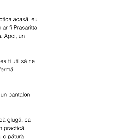
actica acasă, eu 
ar fi Prasaritta 
. Apoi, un 
a fi util să ne 
fermă.
 un pantalon 
bă glugă, ca 
n practică.
u o pătură 