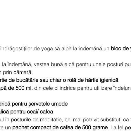
ndrăgostiților de yoga să aibă la îndemănă un 
bloc de
 la îndemână, vestea bună e că pentru unele posturi put
m prin cămară:
rtie de bucătărie sau chiar o rolă de hârtie igienică
apă de 500 ml, 
din cele cilindrice pentru utilizare îndelu
ndrică pentru șervețele umede
lică pentru ceai/ cafea
l în posturile de meditație, cel mai potrivit substitut, ca 
re un 
pachet compact de cafea de 500 grame
. La fel pe