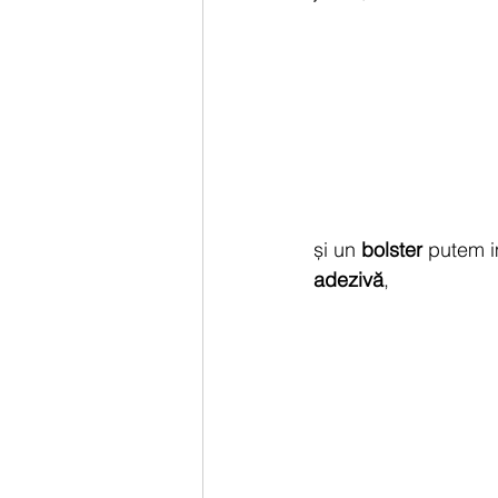
și un 
bolster
 putem i
adezivă
,