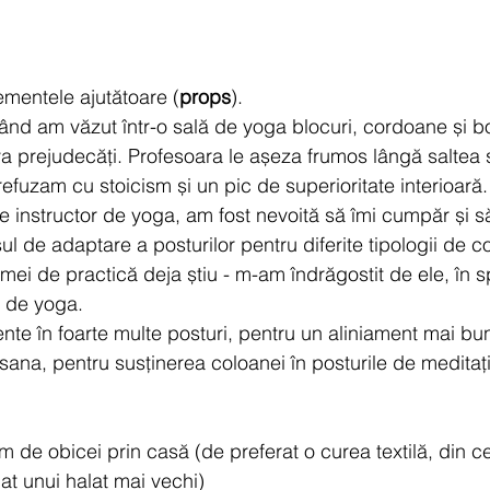
mentele ajutătoare (
props
).
când am văzut într-o sală de yoga blocuri, cordoane și b
a prejudecăți. Profesoara le așeza frumos lângă saltea și
 refuzam cu stoicism și un pic de superioritate interioară.
de instructor de yoga, am fost nevoită să îmi cumpăr și să
l de adaptare a posturilor pentru diferite tipologii de co
mei de practică deja știu - m-am îndrăgostit de ele, în s
e de yoga. 
te în foarte multe posturi, pentru un aliniament mai bun
ana, pentru susținerea coloanei în posturile de meditație,
m de obicei prin casă (de preferat o curea textilă, din c
at unui halat mai vechi)