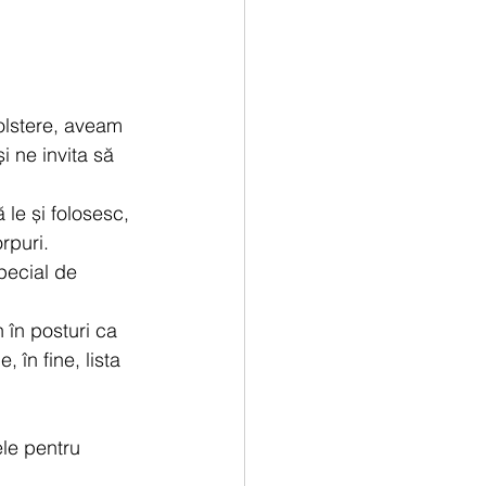
olstere, aveam 
 ne invita să 
 le și folosesc, 
rpuri.
pecial de 
 în posturi ca 
 în fine, lista 
ele pentru 