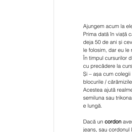
Ajungem acum la ele
Prima dată în viață 
deja 50 de ani și cev
le folosim, dar eu le
În timpul cursurilor 
cu precădere la cursu
Și – așa cum colegii 
blocurile / cărămizil
Acestea ajută realmen
semiluna sau trikonas
e lungă.
Dacă un 
cordon
 ave
jeans, sau cordonul l