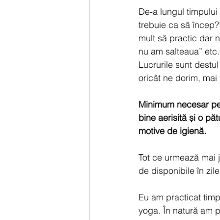
De-a lungul timpului 
trebuie ca să încep?”
mult să practic dar 
nu am salteaua” etc.
Lucrurile sunt destu
oricât ne dorim, mai 
Minimum necesar pent
bine aerisită și o pă
motive de igienă.
Tot ce urmează mai j
de disponibile în zile
Eu am practicat timp
yoga. În natură am pr