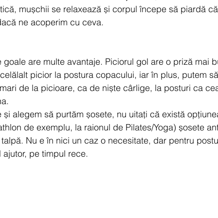
că, mușchii se relaxează și corpul începe să piardă căl
dacă ne acoperim cu ceva.
e goale are multe avantaje. Piciorul gol are o priză mai b
elălalt picior la postura copacului, iar în plus, putem să
mari de la picioare, ca de niște cârlige, la posturi ca cea
na.
 și alegem să purtăm șosete, nu uitați că există opțiune
hlon de exemplu, la raionul de Pilates/Yoga) șosete an
talpă. Nu e în nici un caz o necesitate, dar pentru post
 ajutor, pe timpul rece.