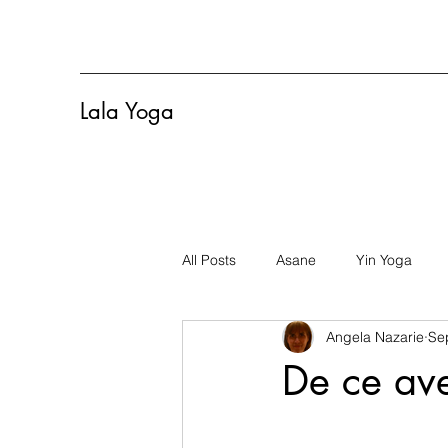
Lala Yoga
All Posts
Asane
Yin Yoga
Angela Nazarie
Se
De ce av