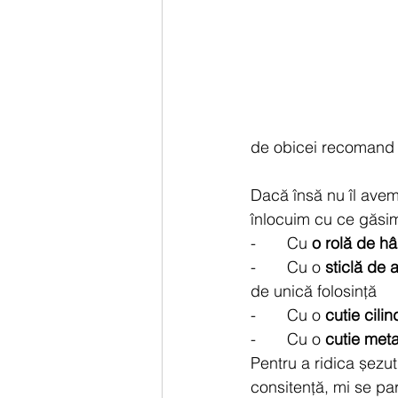
de obicei recomand î
Dacă însă nu îl avem
înlocuim cu ce găsi
-       Cu 
o rolă de hâ
-       Cu o 
sticlă de 
de unică folosință
-       Cu o 
cutie cili
-       Cu o 
cutie meta
Pentru a ridica șezutu
consitență, mi se pa