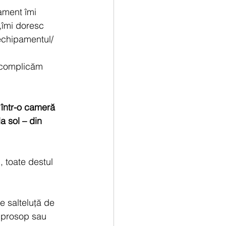
ament îmi 
„îmi doresc 
echipamentul/ 
e complicăm 
într-o cameră 
a sol – din 
 toate destul 
 salteluță de 
, prosop sau 