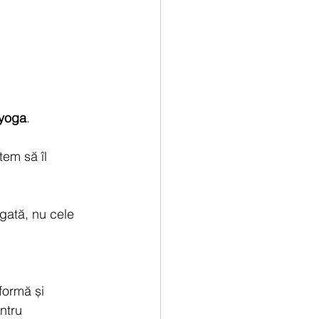
 yoga
.
em să îl 
ngată, nu cele 
formă și 
ntru 