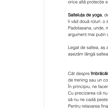
orice altă protecție 
Salteluța de yoga
, d
îi văd două roluri: o
Padotasana, unde, ma
argument mai puțin 
Legat de saltea, aș am
așezăm lângă saltea,
Cât despre 
îmbrăcă
de trening sau un c
În principiu, ne fac
Cu precizarea că nu 
să nu ne cadă peste 
Pentru relaxarea fin