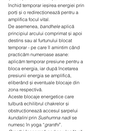
închid temporar ieșirea energiei prin 
porți și o redirecționează pentru a 
amplifica focul vital.
De asemenea, 
bandhele
 aplică 
principiul arcului comprimat și apoi 
destins sau al furtunului blocat 
temporar - pe care îl amintim când 
practicăm numeroase asane: 
aplicăm temporar presiune pentru a 
bloca energia, iar după încetarea 
presiunii energia se amplifică, 
eliberând și eventuale blocaje din 
zona respectivă.
Aceste blocaje energetice care 
tulbură echilibrul chakrelor și 
obstrucționează accesul șarpelui 
kundalini
 prin 
Sushumna nadi
 se 
numesc în yoga “
granthi
”.