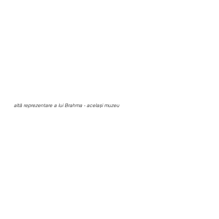
altă reprezentare a lui Brahma - același muzeu