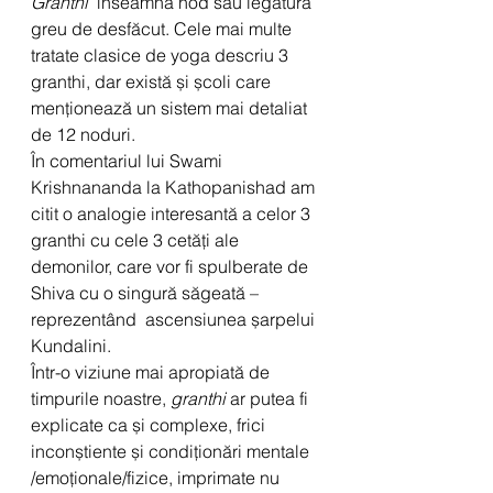
Granthi
  înseamnă nod sau legătură 
greu de desfăcut. Cele mai multe 
tratate clasice de yoga descriu 3 
granthi, dar există și școli care 
menționează un sistem mai detaliat 
de 12 noduri.
În comentariul lui Swami 
Krishnananda la Kathopanishad am 
citit o analogie interesantă a celor 3 
granthi cu cele 3 cetăți ale 
demonilor, care vor fi spulberate de 
Shiva cu o singură săgeată – 
reprezentând  ascensiunea șarpelui 
Kundalini. 
Într-o viziune mai apropiată de 
timpurile noastre, 
granthi
 ar putea fi 
explicate ca și complexe, frici 
inconștiente și condiționări mentale 
/emoționale/fizice, imprimate nu 