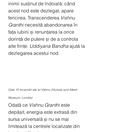
inimii susținut de îndoială; când 
acest nod este dezlegat, apare 
fericirea. Transcenderea 
Vishnu 
Granthi
 necesită abandonarea în 
fața iubirii și renunțarea la orice 
dorință de putere și de a controla 
alte ființe. 
Uddiyana Bandha
 ajută la 
dezlegarea acestui nod.
Cele 10 încarnări ale lui Vishnu (Victoria and Albert 
Museum, Londra)
Odată ce 
Vishnu Granthi
 este 
depășit, energia este extrasă din 
sursa universală și nu se mai 
limitează la centrele localizate din 