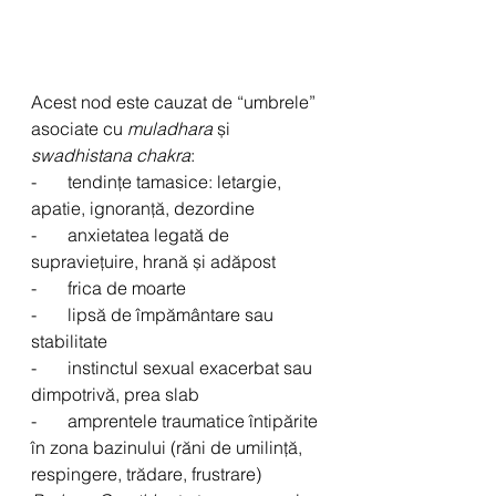
Acest nod este cauzat de “umbrele” 
asociate cu 
muladhara
 și 
swadhistana chakra
:
-       tendințe tamasice: letargie, 
apatie, ignoranță, dezordine
-       anxietatea legată de 
supraviețuire, hrană și adăpost
-       frica de moarte 
-       lipsă de împământare sau 
stabilitate
-       instinctul sexual exacerbat sau 
dimpotrivă, prea slab
-       amprentele traumatice întipărite 
în zona bazinului (răni de umilință, 
respingere, trădare, frustrare)