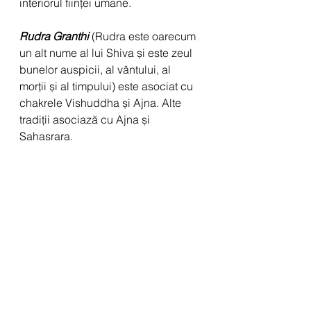
interiorul ființei umane.
Rudra Granthi
(Rudra este oarecum 
un alt nume al lui Shiva și este zeul 
bunelor auspicii, al vântului, al 
morții și al timpului) este asociat cu 
chakrele Vishuddha și Ajna. Alte 
tradiții asociază cu Ajna și 
Sahasrara.