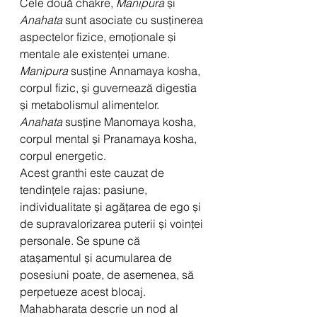
Cele două chakre, 
Manipura
 și 
Anahata
 sunt asociate cu susținerea 
aspectelor fizice, emoționale și 
mentale ale existenței umane. 
Manipura
 susține Annamaya kosha, 
corpul fizic, și guvernează digestia 
și metabolismul alimentelor. 
Anahata
 susține Manomaya kosha, 
corpul mental și Pranamaya kosha, 
corpul energetic. 
Acest granthi este cauzat de 
tendințele rajas: pasiune, 
individualitate și agățarea de ego și 
de supravalorizarea puterii și voinței 
personale. Se spune că 
atașamentul și acumularea de 
posesiuni poate, de asemenea, să 
perpetueze acest blocaj. 
Mahabharata descrie un nod al 