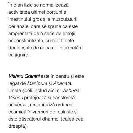
În plan fizic se normalizează 
activitatea ultimei porțiuni a 
intestinului gros și a musculaturii 
perianale, care se spune că este 
amprentată de o serie de emoții 
neconștientizate, cum ar fi cele 
declanșate de ceea ce interpretăm 
ca jignire.
Vishnu Granthi
este în centru și este 
legat de 
Manipura
 și 
Anahata
.  
Unele școli includ aici și 
Vishuda
.
Vishnu
 protejează și transformă 
universul, restaurează ordinea 
cosmică în vremuri de restriște și 
este păstrătorul dharmei (calea cea 
dreaptă).