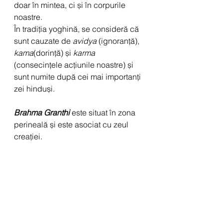
doar în mintea, ci și în corpurile 
noastre.
În tradiția yoghină, se consideră că 
sunt cauzate de 
avidya
 (ignoranță), 
kama
(dorință) și 
karma
(consecințele acțiunile noastre) și 
sunt numite după cei mai importanți 
zei hinduși.
Brahma Granthi
este situat în zona 
perineală și este asociat cu zeul 
creației.