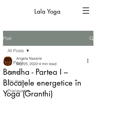
Lala Yoga
Post
All Posts
Angela Nazarie
All Posts
Sep 25, 2022
4 min read
Bandha - Partea I –
Asane
Blocajele energetice în
Yin Yoga
Pranayama
Yoga (Granthi)