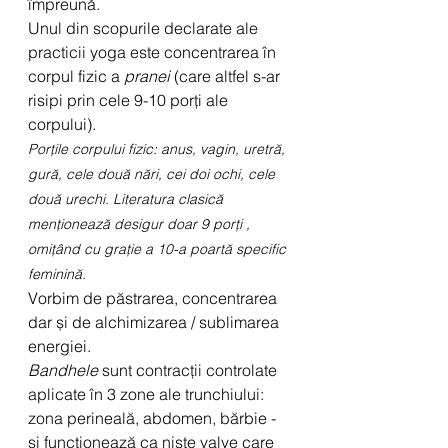
împreună. 
Unul din scopurile declarate ale 
practicii yoga este concentrarea în 
corpul fizic a 
pranei
 (care altfel s-ar 
risipi prin cele 9-10 porți ale 
corpului).
Porțile corpului fizic: anus, vagin, uretră, 
gură, cele două nări, cei doi ochi, cele 
două urechi. Literatura clasică 
menționează desigur doar 9 porți , 
omițând cu grație a 10-a poartă specific 
feminină.
Vorbim de păstrarea, concentrarea 
dar și de alchimizarea / sublimarea 
energiei. 
Bandhele
 sunt contracții controlate 
aplicate în 3 zone ale trunchiului: 
zona perineală, abdomen, bărbie - 
și funcționează ca niște valve care 